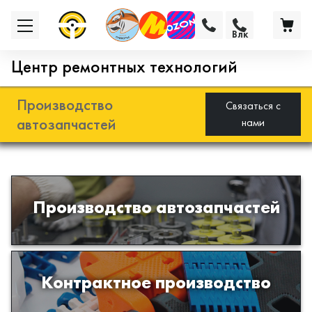
Влк
Центр ремонтных технологий
Производство
Связаться с
автозапчастей
нами
Разработка и производство деталей
Производство автозапчастей
из эластомеров для подвески
автомобиля
Производство изделий из пластиков
Контрактное производство
и полимеров по образцам либо
чертежам заказчика