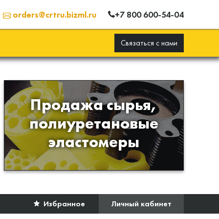
+7 800 600-54-04
orders@crtru.bizml.ru
Связаться с нами
Продажа сырья,
Продажа сырья для
полиуретановые
производства изделий из
эластомеры
полиуретана
Избранное
Личный кабинет