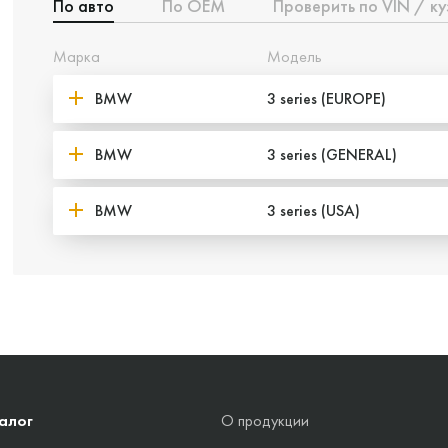
По авто
По ОЕМ
Проверить по VIN / ку
Марка
Модель
BMW
3 series (EUROPE)
BMW
3 series (GENERAL)
BMW
3 series (USA)
алог
О продукции