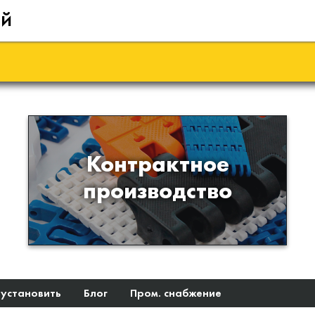
ий
Производство изделий из
Контрактное
пластиков и полимеров по
производство
образцам либо чертежам
заказчика
 установить
Блог
Пром. снабжение