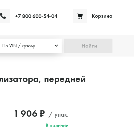
Корзина
+7 800 600-54-04
Ваша корзина пуста
Найти
По VIN / кузову
лизатора, передней
1 906 ₽
/ упак.
В наличии