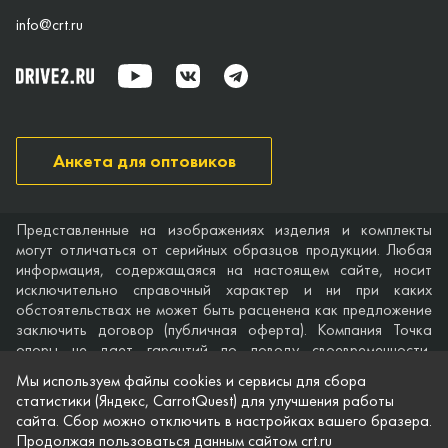
info@crt.ru
Анкета для оптовиков
Представленные на изображениях изделия и комплекты
могут отличаться от серийных образцов продукции. Любая
информация, содержащаяся на настоящем сайте, носит
исключительно справочный характер и ни при каких
обстоятельствах не может быть расценена как предложение
заключить договор (публичная оферта). Компания Точка
опоры не дает гарантий по поводу своевременности,
точности и полноты информации на веб-сайте, а также по
Мы используем файлы cookies и сервисы для сбора
поводу беспрепятственного доступа к нему в любое время.
статистики (Яндекс, CarrotQuest) для улучшения работы
Технические характеристики и комплектация изделий,
сайта. Сбор можно отключить в настройках вашего бразера.
указанные на сайте, приведены для примера и могут быть
Продолжая пользоваться данным сайтом crt.ru