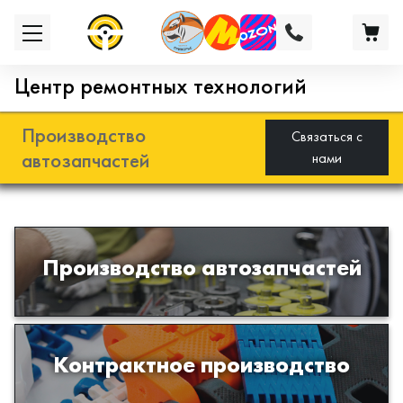
Центр ремонтных технологий
Производство
Связаться с
автозапчастей
нами
Разработка и производство деталей
Производство автозапчастей
из эластомеров для подвески
автомобиля
Производство изделий из пластиков
Контрактное производство
и полимеров по образцам либо
чертежам заказчика