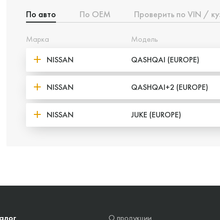
По авто
По ОЕМ
Проверить по VIN / ку
Марка
Модель
NISSAN
QASHQAI (EUROPE)
NISSAN
QASHQAI+2 (EUROPE)
NISSAN
JUKE (EUROPE)
алог
О продукции