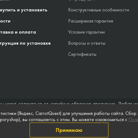
 купить и установить
Конструктивные особенности
ости
Расширеная гарантия
тавка и оплата
Условия гарантии
трукция по установке
Вопросы и ответы
Сертификаты
ты могут отличаться от серийных образцов продукции. Любая и
стоятельствах не может быть расценена как предложение заключ
тистики (Яндекс, CarrotQuest) для улучшения работы сайта. Сбор
 и полноты информации на веб-сайте, а также по поводу беспреп
pory.shop), вы соглашаетсь с этим. Вы можете ознакомиться с
Поли
 сайте, приведены для примера и могут быть изменены в любое в
Принимаю
информации
Публичная оферта