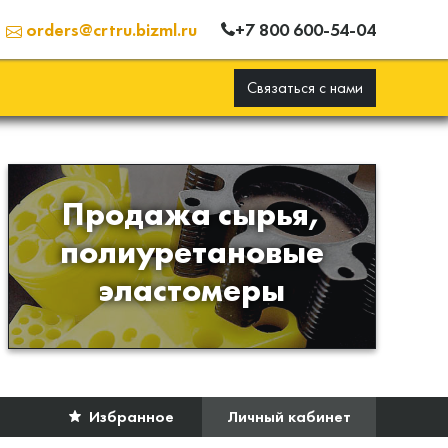
+7 800 600-54-04
orders@crtru.bizml.ru
Связаться с нами
Продажа сырья,
Продажа сырья для
полиуретановые
производства изделий из
эластомеры
полиуретана
Избранное
Личный кабинет