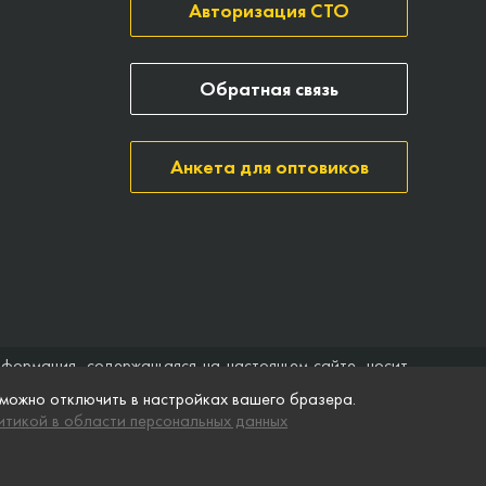
Авторизация СТО
Обратная связь
Анкета для оптовиков
нформация, содержащаяся на настоящем сайте, носит
ить договор (публичная оферта). Компания Точка опоры
 можно отключить в настройках вашего бразера.
ятственного доступа к нему в любое время. Технические
тикой в области персональных данных
ремя без предварительного уведомления.