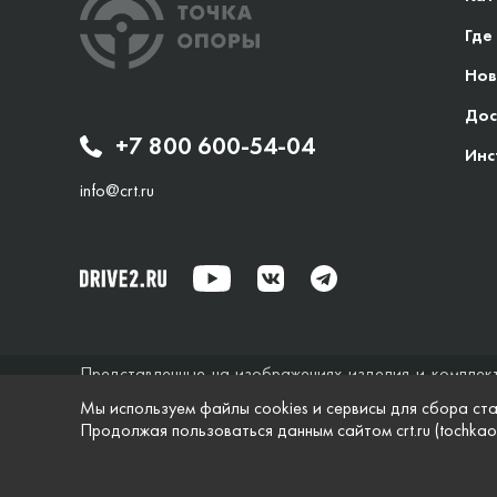
Где
Нов
Дос
+7 800 600-54-04
Инс
info@crt.ru
Представленные на изображениях изделия и комплек
исключительно справочный характер и ни при каких об
Мы используем файлы cookies и сервисы для сбора ста
не дает гарантий по поводу своевременности, точности
Продолжая пользоваться данным сайтом crt.ru (tochkao
характеристики и комплектация изделий, указанные на
© Точка опоры, 2021–2026
Защита персональной 