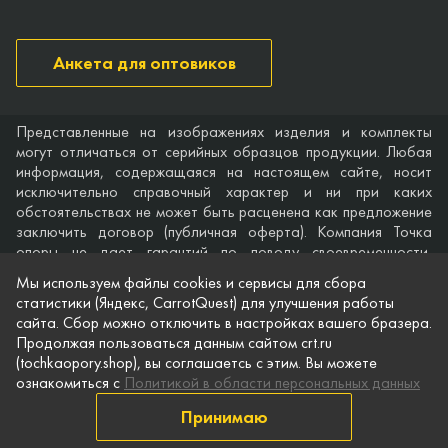
Анкета для оптовиков
Представленные на изображениях изделия и комплекты
могут отличаться от серийных образцов продукции. Любая
информация, содержащаяся на настоящем сайте, носит
исключительно справочный характер и ни при каких
обстоятельствах не может быть расценена как предложение
заключить договор (публичная оферта). Компания Точка
опоры не дает гарантий по поводу своевременности,
точности и полноты информации на веб-сайте, а также по
Мы используем файлы cookies и сервисы для сбора
поводу беспрепятственного доступа к нему в любое время.
статистики (Яндекс, CarrotQuest) для улучшения работы
Технические характеристики и комплектация изделий,
сайта. Сбор можно отключить в настройках вашего бразера.
указанные на сайте, приведены для примера и могут быть
Продолжая пользоваться данным сайтом crt.ru
изменены в любое время без предварительного уведомления.
(tochkaopory.shop), вы соглашаетсь с этим. Вы можете
ознакомиться с
Политикой в области персональных данных
© Точка опоры, 2021–2026
Защита персональной информации
Принимаю
Публичная оферта