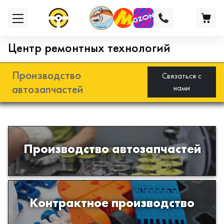
Центр ремонтных технологий
Производство
Связаться с
автозапчастей
нами
Разработка и производство деталей
Производство автозапчастей
из эластомеров для подвески
автомобиля
Производство изделий из пластиков
Контрактное производство
и полимеров по образцам либо
чертежам заказчика