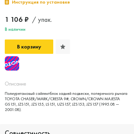
Инструкция по установке
1 106 ₽
/ упак.
В наличии
В корзину
Описание
Полиуретановый сайлентблок задней подвески, поперечного рычага
TOYOTA CHASER/MARK/CRESTA 9#; CROWN/CROWN MAJESTA
GS151, JZS151, JZS155, LS151, UZS157, JZS153, JZS157 (1995.08 —
2001.08).
Совместимость