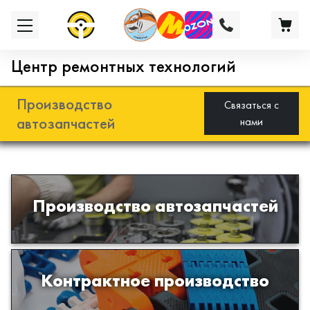
Центр ремонтных технологий
Производство
Связаться с
автозапчастей
нами
Разработка и производство деталей
Производство автозапчастей
из эластомеров для подвески
автомобиля
Производство изделий из пластиков
Контрактное производство
и полимеров по образцам либо
чертежам заказчика