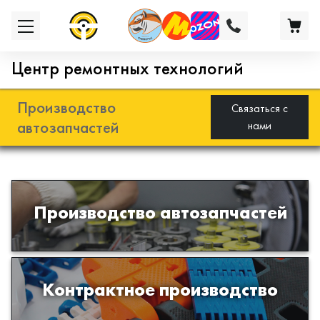
Центр ремонтных технологий
Производство
Связаться с
автозапчастей
нами
Разработка и производство деталей
Производство автозапчастей
из эластомеров для подвески
автомобиля
Производство изделий из пластиков
Контрактное производство
и полимеров по образцам либо
чертежам заказчика