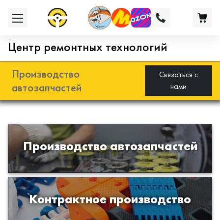
Центр ремонтных технологий
Производство
Связаться с
автозапчастей
нами
Разработка и производство деталей
Производство автозапчастей
из эластомеров для подвески
автомобиля
Производство изделий из пластиков
Контрактное производство
и полимеров по образцам либо
чертежам заказчика