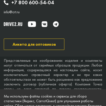
+7 800 600-54-04
info@crt.ru
Анкета для оптовиков
Представленные на изображениях изделия и комплекты
могут отличаться от серийных образцов продукции. Любая
информация, содержащаяся на настоящем сайте, носит
исключительно справочный характер и ни при каких
обстоятельствах не может быть расценена как предложение
заключить договор (публичная оферта). Компания Точка
опоры не дает гарантий по поводу своевременности,
точности и полноты информации на веб-сайте, а также по
Мы используем файлы cookies и сервисы для сбора
поводу беспрепятственного доступа к нему в любое время.
статистики (Яндекс, CarrotQuest) для улучшения работы
Технические характеристики и комплектация изделий,
сайта. Сбор можно отключить в настройках вашего бразера.