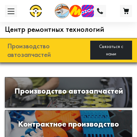
Центр ремонтных технологий
Производство
Связаться с
автозапчастей
нами
Разработка и производство деталей
Производство автозапчастей
из эластомеров для подвески
автомобиля
Производство изделий из пластиков
Контрактное производство
и полимеров по образцам либо
чертежам заказчика