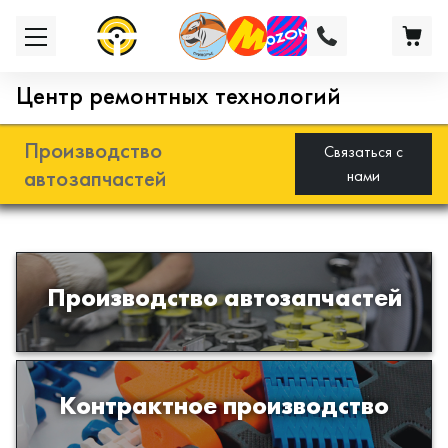
Центр ремонтных технологий
Производство
Связаться с
автозапчастей
нами
Разработка и производство деталей
Производство автозапчастей
из эластомеров для подвески
автомобиля
Производство изделий из пластиков
Контрактное производство
и полимеров по образцам либо
чертежам заказчика