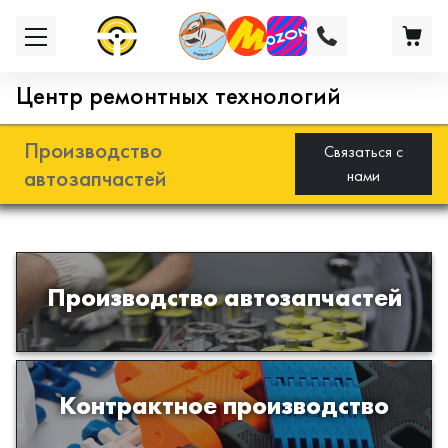
Центр ремонтных технологий
Производство
Связаться с
автозапчастей
нами
Разработка и производство деталей
Производство автозапчастей
из эластомеров для подвески
автомобиля
Производство изделий из пластиков
Контрактное производство
и полимеров по образцам либо
чертежам заказчика