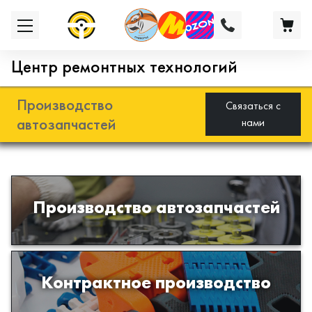
Центр ремонтных технологий
Производство
Связаться с
автозапчастей
нами
Разработка и производство деталей
Производство автозапчастей
из эластомеров для подвески
автомобиля
Производство изделий из пластиков
Контрактное производство
и полимеров по образцам либо
чертежам заказчика