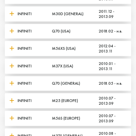
2011.12 -
INFINITI
M30D (GENERAL)
2013.09
INFINITI
Q70 (USA)
2018.02 - н.в.
Да, верно
Нет, выбрать другой
2012.04 -
INFINITI
M56XS (USA)
2013.11
2010.01 -
INFINITI
M37X (USA)
2013.11
INFINITI
Q70 (GENERAL)
2018.05 - н.в.
2010.07 -
INFINITI
M25 (EUROPE)
2013.09
2010.07 -
INFINITI
M56S (EUROPE)
2013.09
2010.08 -
INFINITI
M37S (GENERAL)