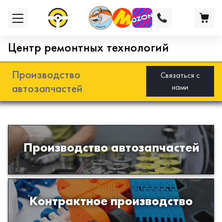
Центр ремонтных технологий
Производство
Связаться с
автозапчастей
нами
Разработка и производство деталей
Производство автозапчастей
из эластомеров для подвески
автомобиля
Производство изделий из пластиков
Контрактное производство
и полимеров по образцам либо
чертежам заказчика