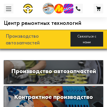
Центр ремонтных технологий
Производство
Связаться с
автозапчастей
нами
Разработка и производство деталей
Производство автозапчастей
из эластомеров для подвески
автомобиля
Производство изделий из пластиков
Контрактное производство
и полимеров по образцам либо
чертежам заказчика