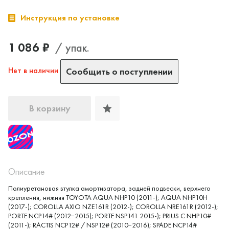
Инструкция по установке
1 086 ₽
/ упак.
Нет в наличии
Сообщить о поступлении
В корзину
Описание
Полиуретановая втулка амортизатора, задней подвески, верхнего
крепления, нижняя TOYOTA AQUA NHP10 (2011-); AQUA NHP10H
(2017-); COROLLA AXIO NZE161R (2012-); COROLLA NRE161R (2012-);
PORTE NCP14# (2012−2015); PORTE NSP141 2015-); PRIUS C NHP10#
(2011-); RACTIS NCP12# / NSP12# (2010−2016); SPADE NCP14#