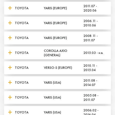
2011.07 -
TOYOTA
YARIS (EUROPE)
2020.06
2006.11 -
TOYOTA
YARIS (EUROPE)
2010.06
2008.11 -
TOYOTA
YARIS (EUROPE)
2011.07
COROLLA AXIO
TOYOTA
2015.03 - н.в.
(GENERAL)
2010.11 -
TOYOTA
VERSO-S (EUROPE)
2015.04
2011.08 -
Да, верно
Нет, выбрать другой
TOYOTA
YARIS (USA)
2014.07
2005.08 -
TOYOTA
YARIS (USA)
2011.07
2006.02 -
TOYOTA
YARIS (USA)
2016.04