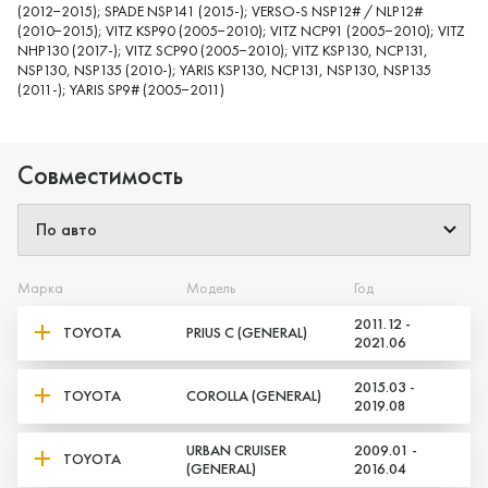
(2012−2015); SPADE NSP141 (2015-); VERSO-S NSP12# / NLP12#
(2010−2015); VITZ KSP90 (2005−2010); VITZ NCP91 (2005−2010); VITZ
NHP130 (2017-); VITZ SCP90 (2005−2010); VITZ KSP130, NCP131,
NSP130, NSP135 (2010-); YARIS KSP130, NCP131, NSP130, NSP135
(2011-); YARIS SP9# (2005−2011)
Совместимость
Марка
Модель
Год
2011.12 -
TOYOTA
PRIUS C (GENERAL)
2021.06
2015.03 -
TOYOTA
COROLLA (GENERAL)
2019.08
URBAN CRUISER
2009.01 -
TOYOTA
(GENERAL)
2016.04