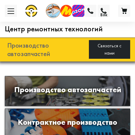
Влк
Центр ремонтных технологий
Производство
Связаться с
автозапчастей
нами
Разработка и производство деталей
Производство автозапчастей
из эластомеров для подвески
автомобиля
Производство изделий из пластиков
Контрактное производство
и полимеров по образцам либо
чертежам заказчика