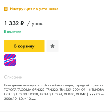
Инструкция по установке
1 332 ₽
/ упак.
В наличии
В корзину
Да, верно
Нет, выбрать другой
Описание
Полиуретановая втулка стойки стабилизатора, передней подвески
TOYOTA TACOMA GRN225, TRN220, TRN225 (2004.09 —); TUNDRA
GSK30, UCK30, UCK31, UCK40, UCK41, VCK30, VCK40 (1999.02 —
2006.10), I.D. = 10 мм