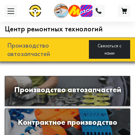
Центр ремонтных технологий
Производство
Связаться с
автозапчастей
нами
Разработка и производство деталей
Производство автозапчастей
из эластомеров для подвески
автомобиля
Производство изделий из пластиков
Контрактное производство
и полимеров по образцам либо
чертежам заказчика