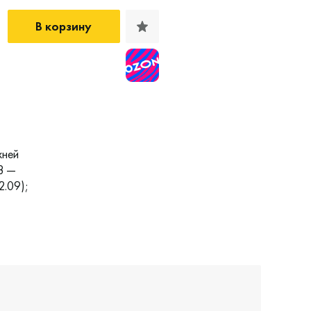
В корзину
хней
8 —
.09);