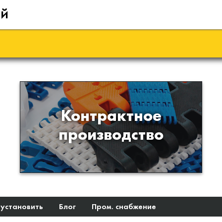
ий
Производство изделий из
Контрактное
пластиков и полимеров по
производство
образцам либо чертежам
заказчика
 установить
Блог
Пром. снабжение