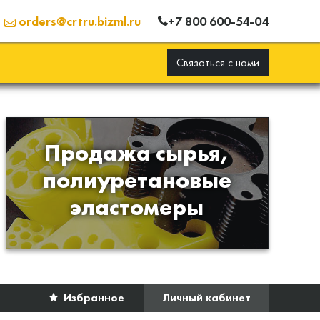
+7 800 600-54-04
orders@crtru.bizml.ru
Связаться с нами
Продажа сырья,
Продажа сырья для
полиуретановые
производства изделий из
эластомеры
полиуретана
Избранное
Личный кабинет