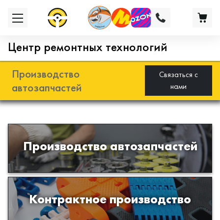
Центр ремонтных технологий
Производство
Связаться с
автозапчастей
нами
Разработка и производство деталей
Производство автозапчастей
из эластомеров для подвески
автомобиля
Производство изделий из пластиков
Контрактное производство
и полимеров по образцам либо
чертежам заказчика