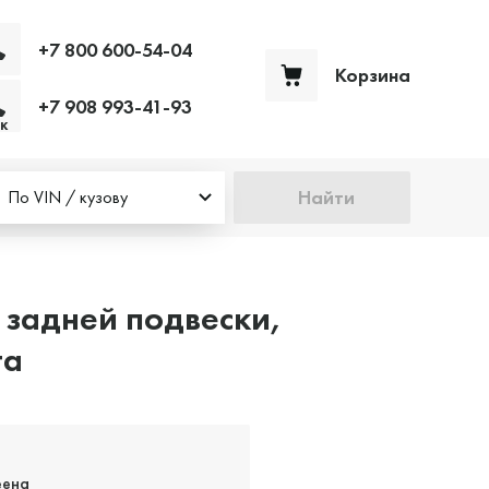
+7 800 600-54-04
Корзина
+7 908 993-41-93
Ваша корзина пуста
к
Найти
По VIN / кузову
 задней подвески,
та
еена