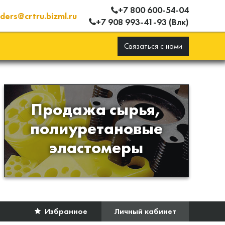
+7 800 600-54-04
ders@crtru.bizml.ru
+7 908 993-41-93 (Влк)
Связаться с нами
Продажа сырья,
Продажа сырья для
полиуретановые
производства изделий из
эластомеры
полиуретана
Избранное
Личный кабинет