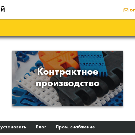
ий
or
Производство изделий из
Контрактное
пластиков и полимеров по
производство
образцам либо чертежам
заказчика
 установить
Блог
Пром. снабжение