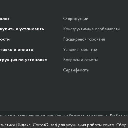
алог
О продукции
 купить и установить
Конструктивные особенности
ости
Расширеная гарантия
тавка и оплата
Условия гарантии
трукция по установке
Вопросы и ответы
Сертификаты
ты могут отличаться от серийных образцов продукции. Любая и
стоятельствах не может быть расценена как предложение заключ
тистики (Яндекс, CarrotQuest) для улучшения работы сайта. Сбор
 и полноты информации на веб-сайте, а также по поводу беспреп