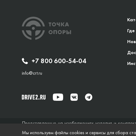
Кат
Где
Нов
Дос
+7 800 600-54-04
Инс
info@crt.ru
Представленные на изображениях изделия и комплек
исключительно справочный характер и ни при каких об
Мы используем файлы cookies и сервисы для сбора ста
не дает гарантий по поводу своевременности, точности