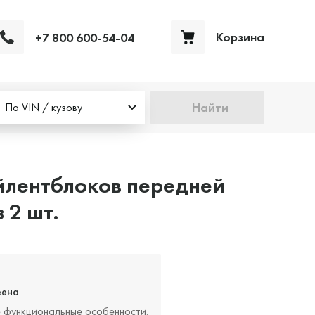
Корзина
+7 800 600-54-04
Ваша корзина пуста
Найти
По VIN / кузову
йлентблоков передней
 2 шт.
еена
е функциональные особенности.