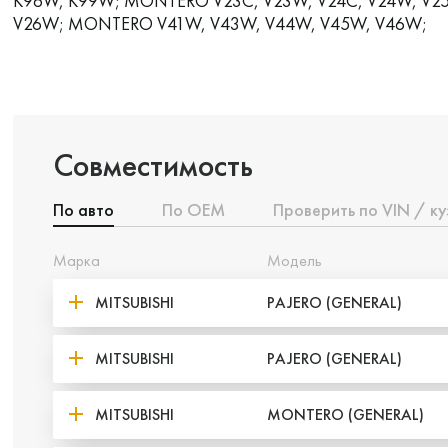
K96W, K99W; MONTERO V23C, V23W, V24C, V24W, V2
V26W; MONTERO V41W, V43W, V44W, V45W, V46W;
Совместимость
По авто
По ОЕМ
Проверить по VIN / ку
Марка
Модель
MITSUBISHI
PAJERO (GENERAL)
MITSUBISHI
PAJERO (GENERAL)
MITSUBISHI
MONTERO (GENERAL)