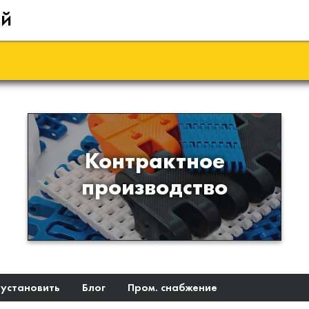
ий
Производство изделий из
Контрактное
пластиков и полимеров по
производство
образцам либо чертежам
заказчика
 установить
Блог
Пром. снабжение