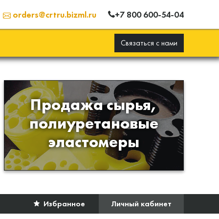
+7 800 600-54-04
orders@crtru.bizml.ru
Связаться с нами
Продажа сырья,
Продажа сырья для
полиуретановые
производства изделий из
эластомеры
полиуретана
Избранное
Личный кабинет