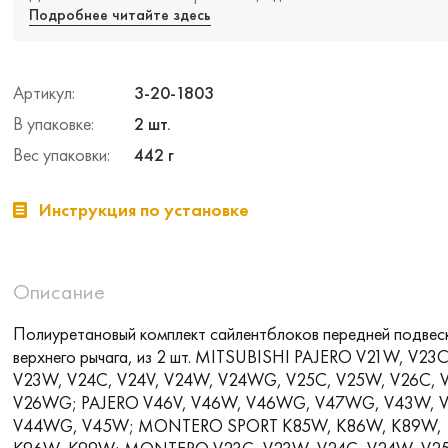
Подробнее читайте здесь
Артикул:
3-20-1803
В упаковке:
2 шт.
Вес упаковки:
442 г
Инструкция по установке
Описание
Полиуретановый комплект сайлентблоков передней подвес
верхнего рычага, из 2 шт. MITSUBISHI PAJERO V21W, V23C
V23W, V24C, V24V, V24W, V24WG, V25C, V25W, V26C, 
V26WG; PAJERO V46V, V46W, V46WG, V47WG, V43W, 
V44WG, V45W; MONTERO SPORT K85W, K86W, K89W,