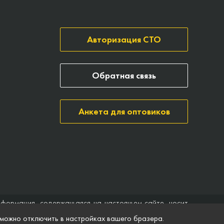
Авторизация СТО
Обратная связь
Анкета для оптовиков
нформация, содержащаяся на настоящем сайте, носит
ить договор (публичная оферта). Компания Точка опоры
 можно отключить в настройках вашего бразера.
ятственного доступа к нему в любое время. Технические