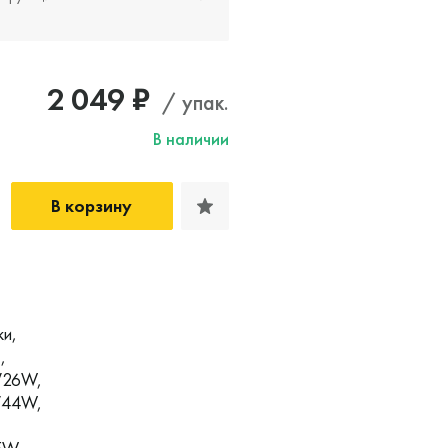
2 049 ₽
/ упак.
В наличии
В корзину
ки,
,
V26W,
V44W,