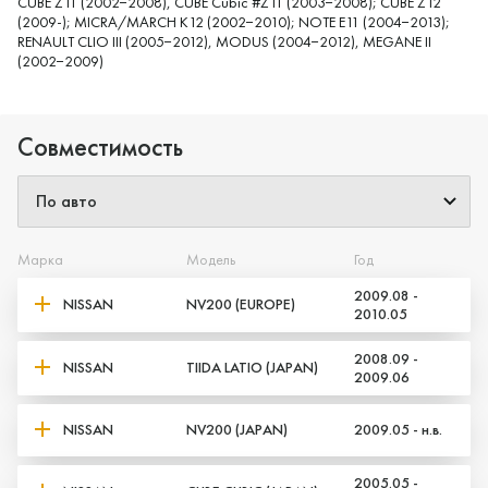
CUBE Z11 (2002−2008), CUBE Cubic #Z11 (2003−2008); CUBE Z12
(2009-); MICRA/MARCH K12 (2002−2010); NOTE E11 (2004−2013);
RENAULT CLIO III (2005−2012), MODUS (2004−2012), MEGANE II
(2002−2009)
Совместимость
Марка
Модель
Год
2009.08 -
NISSAN
NV200 (EUROPE)
2010.05
2008.09 -
NISSAN
TIIDA LATIO (JAPAN)
2009.06
NISSAN
NV200 (JAPAN)
2009.05 - н.в.
2005.05 -