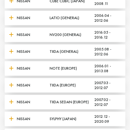
NISSAN
CUBE CUBIC (JAPAN)
2008.11
2006.04 -
NISSAN
LATIO (GENERAL)
2012.06
2016.05 -
Да, верно
Нет, выбрать другой
NISSAN
NV200 (GENERAL)
2016.12
2005.08 -
NISSAN
TIIDA (GENERAL)
2012.06
2006.01 -
NISSAN
NOTE (EUROPE)
2013.08
2007.03 -
NISSAN
TIIDA (EUROPE)
2012.07
2007.02 -
NISSAN
TIIDA SEDAN (EUROPE)
2012.07
2012.12 -
NISSAN
SYLPHY (JAPAN)
2020.09