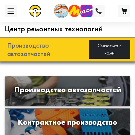
Центр ремонтных технологий
Производство
Связаться с
автозапчастей
нами
Разработка и производство деталей
Производство автозапчастей
из эластомеров для подвески
автомобиля
Производство изделий из пластиков
Контрактное производство
и полимеров по образцам либо
чертежам заказчика