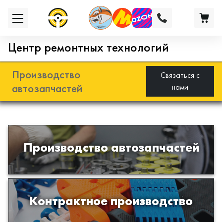
Центр ремонтных технологий
Производство
Связаться с
автозапчастей
нами
Разработка и производство деталей
Производство автозапчастей
из эластомеров для подвески
автомобиля
Производство изделий из пластиков
Контрактное производство
и полимеров по образцам либо
чертежам заказчика