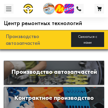
Центр ремонтных технологий
Производство
Связаться с
автозапчастей
нами
Разработка и производство деталей
Производство автозапчастей
из эластомеров для подвески
автомобиля
Производство изделий из пластиков
Контрактное производство
и полимеров по образцам либо
чертежам заказчика