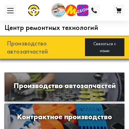
Центр ремонтных технологий
Производство
Связаться с
автозапчастей
нами
Разработка и производство деталей
Производство автозапчастей
из эластомеров для подвески
автомобиля
Производство изделий из пластиков
Контрактное производство
и полимеров по образцам либо
чертежам заказчика