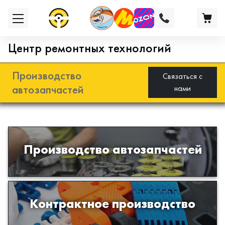
Центр ремонтных технологий
Производство
Связаться с
автозапчастей
нами
Разработка и производство деталей
Производство автозапчастей
из эластомеров для подвески
автомобиля
Производство изделий из пластиков
Контрактное производство
и полимеров по образцам либо
чертежам заказчика