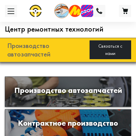
Центр ремонтных технологий
Производство
Связаться с
автозапчастей
нами
Разработка и производство деталей
Производство автозапчастей
из эластомеров для подвески
автомобиля
Производство изделий из пластиков
Контрактное производство
и полимеров по образцам либо
чертежам заказчика