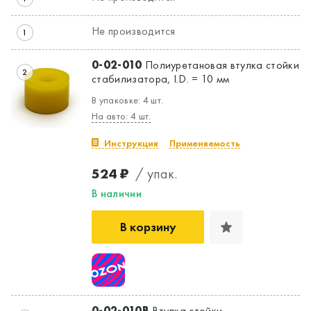
Не производится
1
0-02-010
Полиуретановая втулка стойки
2
стабилизатора, I.D. = 10 мм
В упаковке: 4 шт.
На авто: 4 шт.
Инструкция
Применяемость
Да, верно
Нет, выбрать другой
524 ₽
/ упак.
В наличии
В корзину
0-02-010B
Втулка стойки