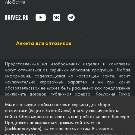
info@crt.ru
Анкета для оптовиков
Представленные на изображениях изделия и комплекты
могут отличаться от серийных образцов продукции. Любая
информация, содержащаяся на настоящем сайте, носит
исключительно справочный характер и ни при каких
обстоятельствах не может быть расценена как предложение
заключить договор (публичная оферта). Компания Точка
опоры не дает гарантий по поводу своевременности,
Мы используем файлы cookies и сервисы для сбора
точности и полноты информации на веб-сайте, а также по
статистики (Яндекс, CarrotQuest) для улучшения работы
поводу беспрепятственного доступа к нему в любое время.
сайта. Сбор можно отключить в настройках вашего бразера.
Технические характеристики и комплектация изделий,
Продолжая пользоваться данным сайтом crt.ru
указанные на сайте, приведены для примера и могут быть
(tochkaopory.shop), вы соглашаетсь с этим. Вы можете
изменены в любое время без предварительного уведомления.
ознакомиться с
Политикой в области персональных данных