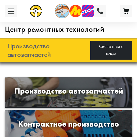
Центр ремонтных технологий
Производство
Связаться с
автозапчастей
нами
Разработка и производство деталей
Производство автозапчастей
из эластомеров для подвески
автомобиля
Производство изделий из пластиков
Контрактное производство
и полимеров по образцам либо
чертежам заказчика