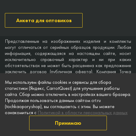
Анкета для оптовиков
Представленные на изображениях изделия и комплекты
могут отличаться от серийных образцов продукции. Любая
информация, содержащаяся на настоящем сайте, носит
исключительно справочный характер и ни при каких
обстоятельствах не может быть расценена как предложение
заключить договор (публичная оферта). Компания Точка
опоры не дает гарантий по поводу своевременности,
Мы используем файлы cookies и сервисы для сбора
точности и полноты информации на веб-сайте, а также по
статистики (Яндекс, CarrotQuest) для улучшения работы
поводу беспрепятственного доступа к нему в любое время.
сайта. Сбор можно отключить в настройках вашего бразера.
Технические характеристики и комплектация изделий,
Продолжая пользоваться данным сайтом crt.ru
указанные на сайте, приведены для примера и могут быть
(tochkaopory.shop), вы соглашаетсь с этим. Вы можете
изменены в любое время без предварительного уведомления.
ознакомиться с
Политикой в области персональных данных
© Точка опоры, 2021–2026
Принимаю
Защита персональной информации
Публичная оферта