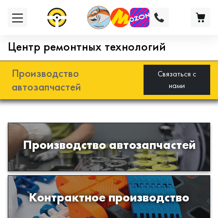
Центр ремонтных технологий
Производство
Связаться с
автозапчастей
нами
Разработка и производство деталей
Производство автозапчастей
из эластомеров для подвески
автомобиля
Производство изделий из пластиков
Контрактное производство
и полимеров по образцам либо
чертежам заказчика