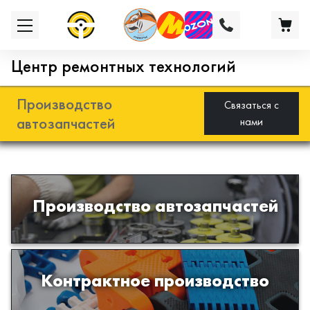
Центр ремонтных технологий
Производство
Связаться с
автозапчастей
нами
Разработка и производство деталей
Производство автозапчастей
из эластомеров для подвески
автомобиля
Производство изделий из пластиков
Контрактное производство
и полимеров по образцам либо
чертежам заказчика