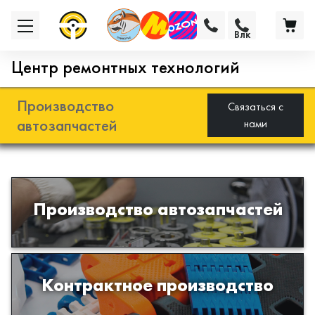
Влк
Центр ремонтных технологий
Производство
Связаться с
автозапчастей
нами
Разработка и производство деталей
Производство автозапчастей
из эластомеров для подвески
автомобиля
Производство изделий из пластиков
Контрактное производство
и полимеров по образцам либо
чертежам заказчика