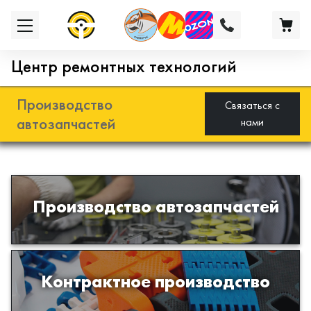
Центр ремонтных технологий
Производство
Связаться с
автозапчастей
нами
Разработка и производство деталей
Производство автозапчастей
из эластомеров для подвески
автомобиля
Производство изделий из пластиков
Контрактное производство
и полимеров по образцам либо
чертежам заказчика