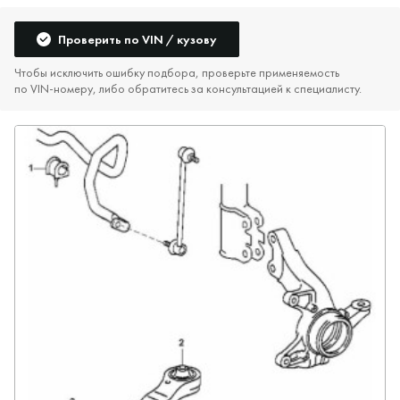
Проверить по VIN / кузову
Чтобы исключить ошибку подбора, проверьте применяемость
по VIN‑номеру, либо обратитесь за консультацией к специалисту.