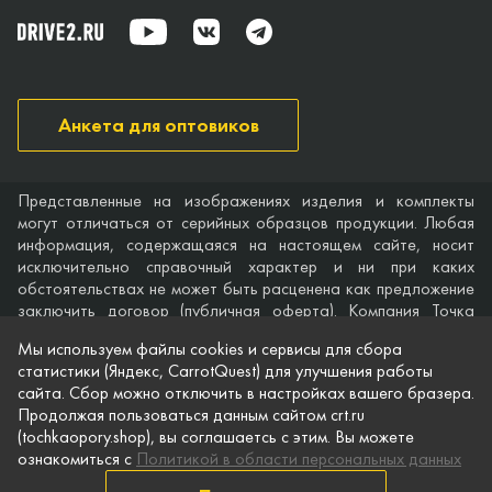
Анкета для оптовиков
Представленные на изображениях изделия и комплекты
могут отличаться от серийных образцов продукции. Любая
информация, содержащаяся на настоящем сайте, носит
исключительно справочный характер и ни при каких
обстоятельствах не может быть расценена как предложение
заключить договор (публичная оферта). Компания Точка
опоры не дает гарантий по поводу своевременности,
Мы используем файлы cookies и сервисы для сбора
точности и полноты информации на веб-сайте, а также по
статистики (Яндекс, CarrotQuest) для улучшения работы
поводу беспрепятственного доступа к нему в любое время.
сайта. Сбор можно отключить в настройках вашего бразера.
Технические характеристики и комплектация изделий,
Продолжая пользоваться данным сайтом crt.ru
указанные на сайте, приведены для примера и могут быть
(tochkaopory.shop), вы соглашаетсь с этим. Вы можете
изменены в любое время без предварительного уведомления.
ознакомиться с
Политикой в области персональных данных
© Точка опоры, 2021–2026