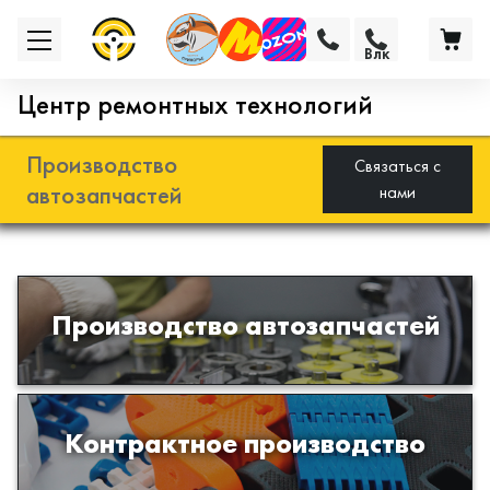
Влк
Центр ремонтных технологий
Производство
Связаться с
автозапчастей
нами
Разработка и производство деталей
Производство автозапчастей
из эластомеров для подвески
автомобиля
Производство изделий из пластиков
Контрактное производство
и полимеров по образцам либо
чертежам заказчика