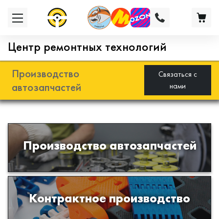
Центр ремонтных технологий
Производство
Связаться с
автозапчастей
нами
Разработка и производство деталей
Производство автозапчастей
из эластомеров для подвески
автомобиля
Производство изделий из пластиков
Контрактное производство
и полимеров по образцам либо
чертежам заказчика