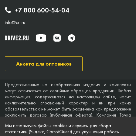
+7 800 600-54-04
info@crt.ru
Анкета для оптовиков
Представленные на изображениях изделия и комплекты
могут отличаться от серийных образцов продукции. Любая
информация, содержащаяся на настоящем сайте, носит
исключительно справочный характер и ни при каких
обстоятельствах не может быть расценена как предложение
заключить договор (публичная оферта). Компания Точка
опоры не дает гарантий по поводу своевременности,
Мы используем файлы cookies и сервисы для сбора
точности и полноты информации на веб-сайте, а также по
статистики (Яндекс, CarrotQuest) для улучшения работы
поводу беспрепятственного доступа к нему в любое время.