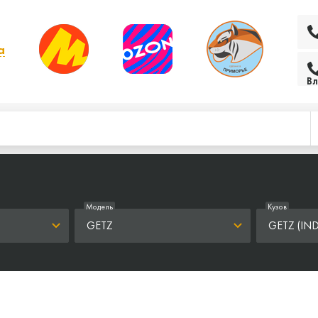
а
 выбрать другой
Вл
Модель
Кузов
GETZ
GETZ (IND