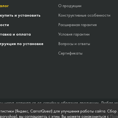
алог
О продукции
 купить и установить
Конструктивные особенности
ости
Расширеная гарантия
тавка и оплата
Условия гарантии
трукция по установке
Вопросы и ответы
Сертификаты
ты могут отличаться от серийных образцов продукции. Любая и
стоятельствах не может быть расценена как предложение заключ
тистики (Яндекс, CarrotQuest) для улучшения работы сайта. Сбор
 и полноты информации на веб-сайте, а также по поводу беспреп
pory.shop), вы соглашаетсь с этим. Вы можете ознакомиться с
Поли