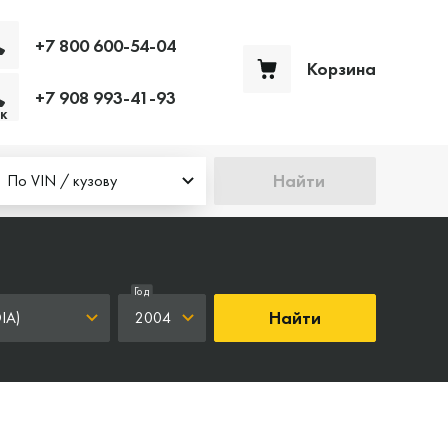
+7 800 600-54-04
Корзина
+7 908 993-41-93
Ваша корзина пуста
к
Найти
По VIN / кузову
Год
Найти
IA)
2004