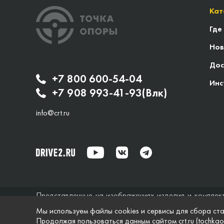
Кат
Где
Нов
Дос
+7 800 600-54-04
Инс
+7 908 993-41-93(Влк)
info@crt.ru
Представленные на изображениях изделия и комплек
исключительно справочный характер и ни при каких об
Мы используем файлы cookies и сервисы для сбора ста
не дает гарантий по поводу своевременности, точности
Продолжая пользоваться данным сайтом crt.ru (tochkao