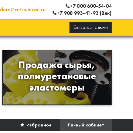
+7 800 600-54-04
ders@crtru.bizml.ru
+7 908 993-41-93 (Влк)
Связаться с нами
Продажа сырья,
Продажа сырья для
полиуретановые
производства изделий из
эластомеры
полиуретана
Избранное
Личный кабинет