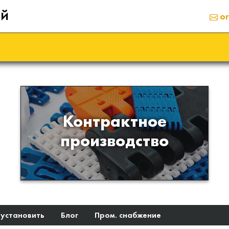
ий
or
Производство изделий из
Контрактное
пластиков и полимеров по
производство
образцам либо чертежам
заказчика
 установить
Блог
Пром. снабжение