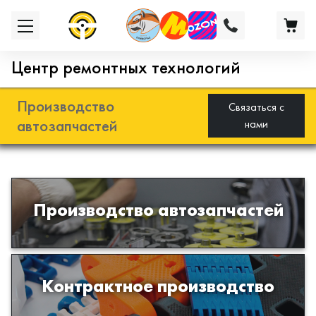
Центр ремонтных технологий
Производство
Связаться с
автозапчастей
нами
Разработка и производство деталей
Производство автозапчастей
из эластомеров для подвески
автомобиля
Производство изделий из пластиков
Контрактное производство
и полимеров по образцам либо
чертежам заказчика