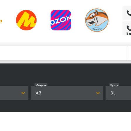
а
 выбрать другой
Вл
Модель
Кузов
A3
8L