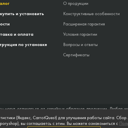
алог
О продукции
 купить и установить
Конструктивные особенности
ости
Расширеная гарантия
тавка и оплата
Условия гарантии
трукция по установке
Вопросы и ответы
Сертификаты
ты могут отличаться от серийных образцов продукции. Любая и
стоятельствах не может быть расценена как предложение заключ
тистики (Яндекс, CarrotQuest) для улучшения работы сайта. Сбор
 и полноты информации на веб-сайте, а также по поводу беспреп
pory.shop), вы соглашаетсь с этим. Вы можете ознакомиться с
Поли
 сайте, приведены для примера и могут быть изменены в любое в