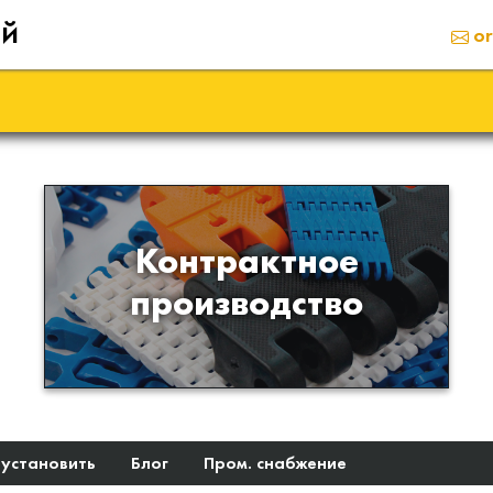
ий
or
Производство изделий из
Контрактное
пластиков и полимеров по
производство
образцам либо чертежам
заказчика
 установить
Блог
Пром. снабжение