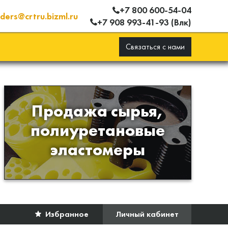
+7 800 600-54-04
ders@crtru.bizml.ru
+7 908 993-41-93 (Влк)
Связаться с нами
Продажа сырья,
Продажа сырья для
полиуретановые
производства изделий из
эластомеры
полиуретана
Избранное
Личный кабинет