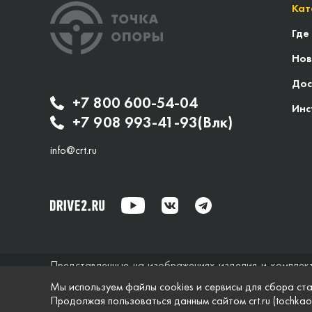
Кат
Где
Нов
Дос
+7 800 600-54-04
Инс
+7 908 993-41-93(Влк)
info@crt.ru
Представленные на изображениях изделия и комплек
исключительно справочный характер и ни при каких об
Мы используем файлы cookies и сервисы для сбора ста
не дает гарантий по поводу своевременности, точности
Продолжая пользоваться данным сайтом crt.ru (tochkao
характеристики и комплектация изделий, указанные на