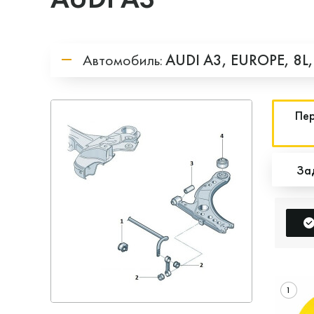
Автомобиль:
AUDI
A3,
EUROPE,
8L
Пер
За
1