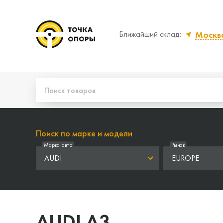
Москв
Ближайший склад:
Да, верно
Нет,
Поиск по марке и модели
Марка авто
Рынок
AUDI
EUROPE
AUDI A3