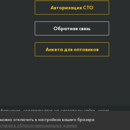
Авторизация СТО
Обратная связь
Анкета для оптовиков
нформация, содержащаяся на настоящем сайте, носит
ить договор (публичная оферта). Компания Точка опоры
 можно отключить в настройках вашего бразера.
ятственного доступа к нему в любое время. Технические
тикой в области персональных данных
ремя без предварительного уведомления.