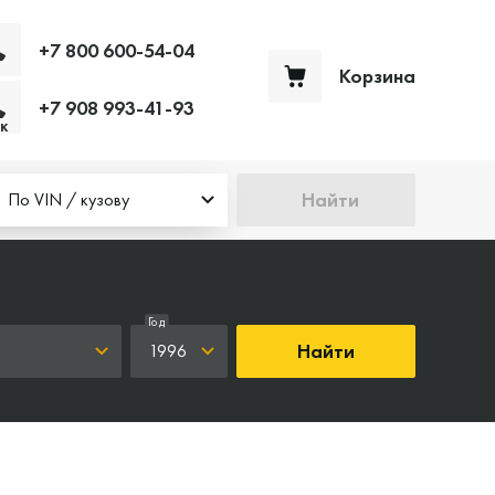
+7 800 600-54-04
Корзина
+7 908 993-41-93
Ваша корзина пуста
к
Найти
По VIN / кузову
Год
Найти
1996