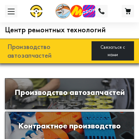
Центр ремонтных технологий
Производство
Связаться с
автозапчастей
нами
Разработка и производство деталей
Производство автозапчастей
из эластомеров для подвески
автомобиля
Производство изделий из пластиков
Контрактное производство
и полимеров по образцам либо
чертежам заказчика