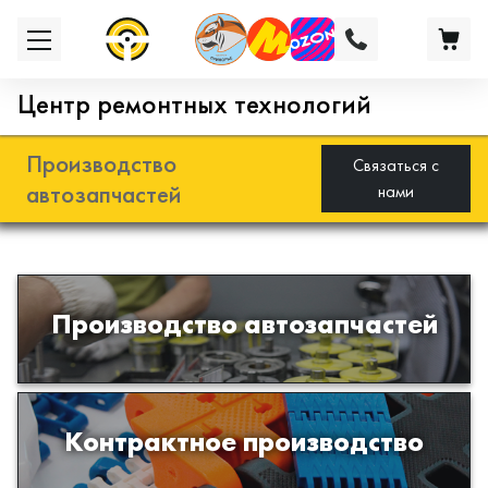
Центр ремонтных технологий
Производство
Связаться с
автозапчастей
нами
Разработка и производство деталей
Производство автозапчастей
из эластомеров для подвески
автомобиля
Производство изделий из пластиков
Контрактное производство
и полимеров по образцам либо
чертежам заказчика