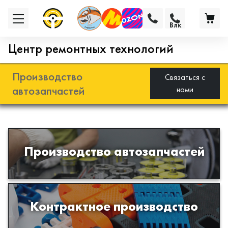
Влк
Центр ремонтных технологий
Производство
Связаться с
автозапчастей
нами
Разработка и производство деталей
Производство автозапчастей
из эластомеров для подвески
автомобиля
Производство изделий из пластиков
Контрактное производство
и полимеров по образцам либо
чертежам заказчика