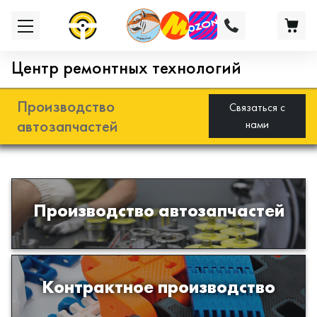
Центр ремонтных технологий
Производство
Связаться с
автозапчастей
нами
Разработка и производство деталей
Производство автозапчастей
из эластомеров для подвески
автомобиля
Производство изделий из пластиков
Контрактное производство
и полимеров по образцам либо
чертежам заказчика