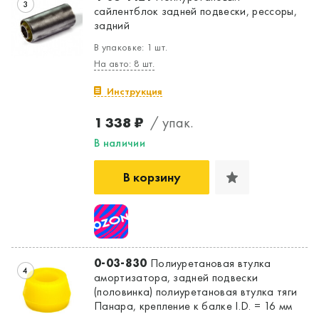
3
сайлентблок задней подвески, рессоры,
задний
В упаковке: 1 шт.
На авто: 8 шт.
Да, верно
Нет, выбрать другой
Инструкция
1 338 ₽
/ упак.
В наличии
В корзину
0-03-830
Полиуретановая втулка
4
амортизатора, задней подвески
(половинка) полиуретановая втулка тяги
Панара, крепление к балке I.D. = 16 мм