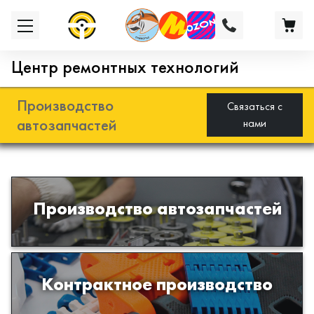
Центр ремонтных технологий
Производство
Связаться с
автозапчастей
нами
Разработка и производство деталей
Производство автозапчастей
из эластомеров для подвески
автомобиля
Производство изделий из пластиков
Контрактное производство
и полимеров по образцам либо
чертежам заказчика