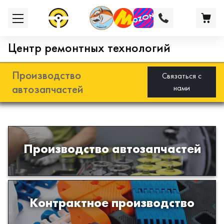
Центр ремонтных технологий
Производство
Связаться с
автозапчастей
нами
Разработка и производство деталей
Производство автозапчастей
из эластомеров для подвески
автомобиля
Производство изделий из пластиков
Контрактное производство
и полимеров по образцам либо
чертежам заказчика