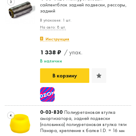
3
сайлентблок задней подвески, рессоры,
задний
В упаковке: 1 шт.
На авто: 8 шт.
Да, верно
Нет, выбрать другой
Инструкция
1 338 ₽
/ упак.
В наличии
В корзину
0-03-830
Полиуретановая втулка
4
амортизатора, задней подвески
(половинка) полиуретановая втулка тяги
Панара, крепление к балке I.D. = 16 мм