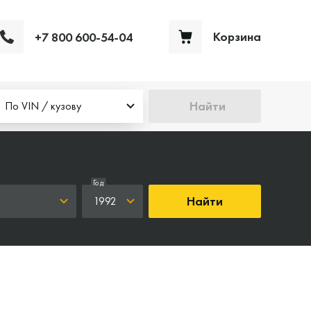
Корзина
+7 800 600-54-04
Ваша корзина пуста
Найти
По VIN / кузову
Год
Найти
1992