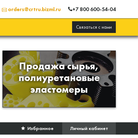
+7 800 600-54-04
orders@crtru.bizml.ru
Связаться с нами
Продажа сырья,
Продажа сырья для
полиуретановые
производства изделий из
эластомеры
полиуретана
Избранное
Личный кабинет