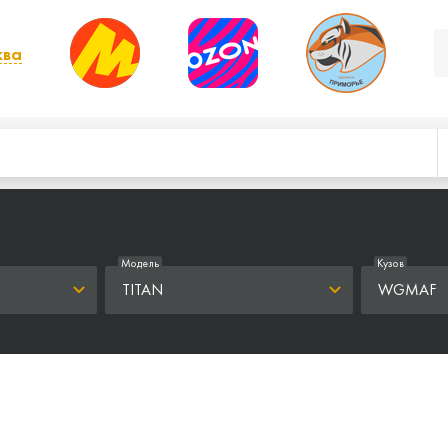
ква
, выбрать другой
Модель
Кузов
TITAN
WGMAF