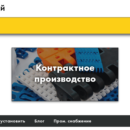
ий
Производство изделий из
Контрактное
пластиков и полимеров по
производство
образцам либо чертежам
заказчика
 установить
Блог
Пром. снабжение