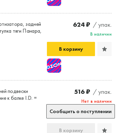
624 ₽
/ упак.
ртизатора, задней
тулка тяги Панара,
В наличии
В корзину
516 ₽
/ упак.
ней подвески
ие к балке I.D. =
Нет в наличии
Сообщить о поступлении
В корзину