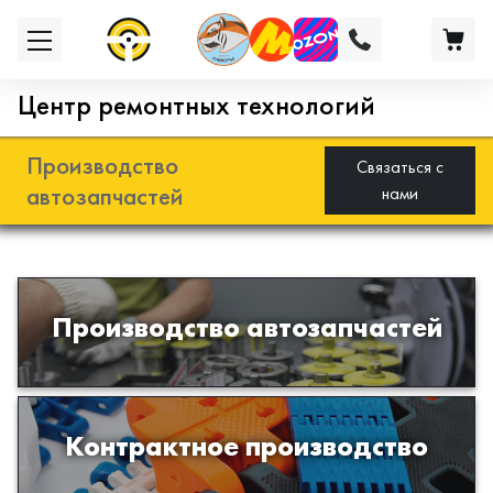
Центр ремонтных технологий
Производство
Связаться с
автозапчастей
нами
Разработка и производство деталей
Производство автозапчастей
из эластомеров для подвески
автомобиля
Производство изделий из пластиков
Контрактное производство
и полимеров по образцам либо
чертежам заказчика