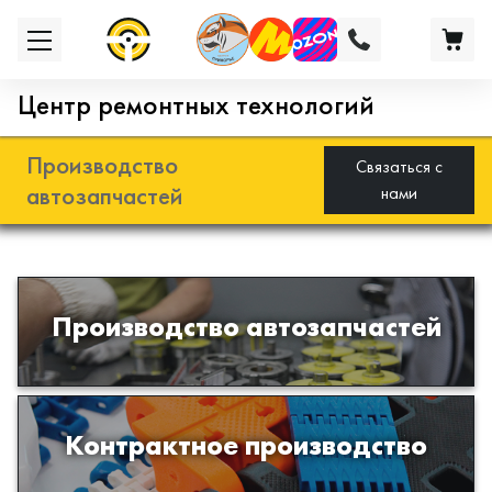
Центр ремонтных технологий
Производство
Связаться с
автозапчастей
нами
Разработка и производство деталей
Производство автозапчастей
из эластомеров для подвески
автомобиля
Производство изделий из пластиков
Контрактное производство
и полимеров по образцам либо
чертежам заказчика