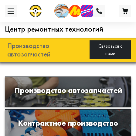
Центр ремонтных технологий
Производство
Связаться с
автозапчастей
нами
Разработка и производство деталей
Производство автозапчастей
из эластомеров для подвески
автомобиля
Производство изделий из пластиков
Контрактное производство
и полимеров по образцам либо
чертежам заказчика