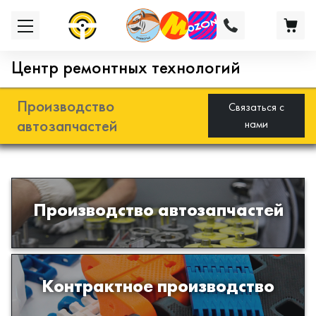
Центр ремонтных технологий
Производство
Связаться с
автозапчастей
нами
Разработка и производство деталей
Производство автозапчастей
из эластомеров для подвески
автомобиля
Производство изделий из пластиков
Контрактное производство
и полимеров по образцам либо
чертежам заказчика