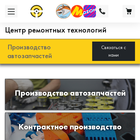
Центр ремонтных технологий
Производство
Связаться с
автозапчастей
нами
Разработка и производство деталей
Производство автозапчастей
из эластомеров для подвески
автомобиля
Производство изделий из пластиков
Контрактное производство
и полимеров по образцам либо
чертежам заказчика