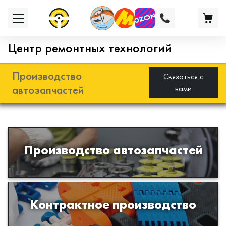
Центр ремонтных технологий
Производство
Связаться с
автозапчастей
нами
Разработка и производство деталей
Производство автозапчастей
из эластомеров для подвески
автомобиля
Производство изделий из пластиков
Контрактное производство
и полимеров по образцам либо
чертежам заказчика