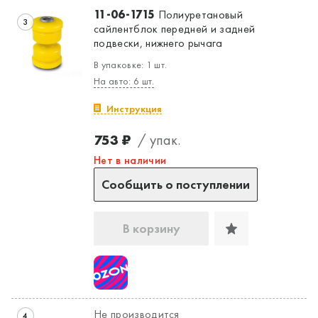
11-06-1715
Полиуретановый
3
сайлентблок передней и задней
подвески, нижнего рычага
В упаковке: 1 шт.
На авто: 6 шт.
Да, верно
Нет, выбрать другой
Инструкция
753 ₽
/ упак.
Нет в наличии
Сообщить о поступлении
В корзину
Не производится
4