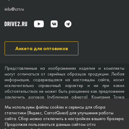
info@crt.ru
Анкета для оптовиков
Представленные на изображениях изделия и комплекты
могут отличаться от серийных образцов продукции. Любая
информация, содержащаяся на настоящем сайте, носит
исключительно справочный характер и ни при каких
обстоятельствах не может быть расценена как предложение
заключить договор (публичная оферта). Компания Точка
опоры не дает гарантий по поводу своевременности,
Мы используем файлы cookies и сервисы для сбора
точности и полноты информации на веб-сайте, а также по
статистики (Яндекс, CarrotQuest) для улучшения работы
поводу беспрепятственного доступа к нему в любое время.
сайта. Сбор можно отключить в настройках вашего бразера.
Технические характеристики и комплектация изделий,
Продолжая пользоваться данным сайтом crt.ru
указанные на сайте, приведены для примера и могут быть