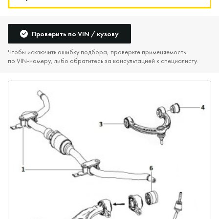
Проверить по VIN / кузову
Чтобы исключить ошибку подбора, проверьте применяемость
по VIN‑номеру, либо обратитесь за консультацией к специалисту.