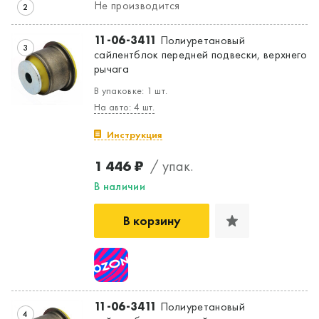
Не производится
2
11-06-3411
Полиуретановый
3
сайлентблок передней подвески, верхнего
рычага
В упаковке: 1 шт.
На авто: 4 шт.
Инструкция
Да, верно
Нет, выбрать другой
1 446 ₽
/ упак.
В наличии
В корзину
11-06-3411
Полиуретановый
4