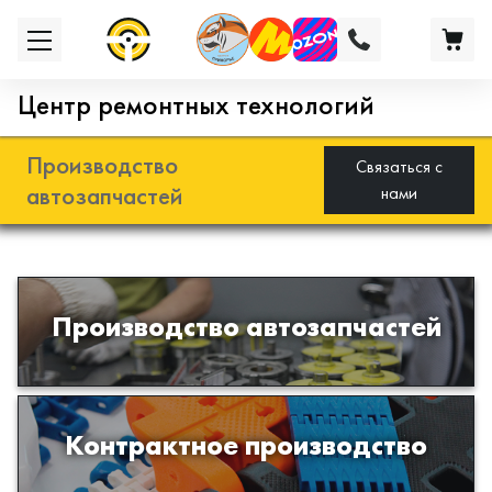
Центр ремонтных технологий
Производство
Связаться с
автозапчастей
нами
Разработка и производство деталей
Производство автозапчастей
из эластомеров для подвески
автомобиля
Производство изделий из пластиков
Контрактное производство
и полимеров по образцам либо
чертежам заказчика